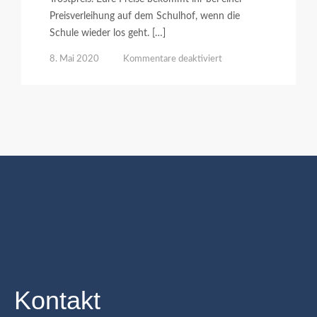
Preisverleihung auf dem Schulhof, wenn die
Schule wieder los geht. […]
für
8. Mai 2020
Kommentare deaktiviert
Ergebnisse
des
3.
Wettbewerbs
Kontakt