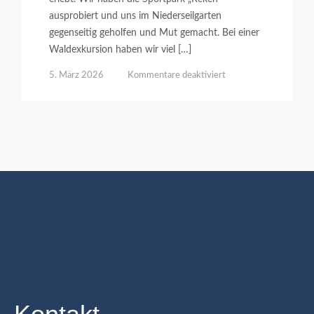
ausprobiert und uns im Niederseilgarten
gegenseitig geholfen und Mut gemacht. Bei einer
Waldexkursion haben wir viel […]
für
5. März 2026
Kommentare deaktiviert
Klassenfahrt
nach
Reken