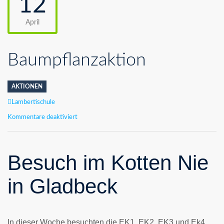
12
April
Baumpflanzaktion
AKTIONEN
Author
Lambertischule
für
Kommentare deaktiviert
Baumpflanzaktion
Besuch im Kotten Nie
in Gladbeck
In dieser Woche besuchten die EK1, EK2, EK3 und Ek4