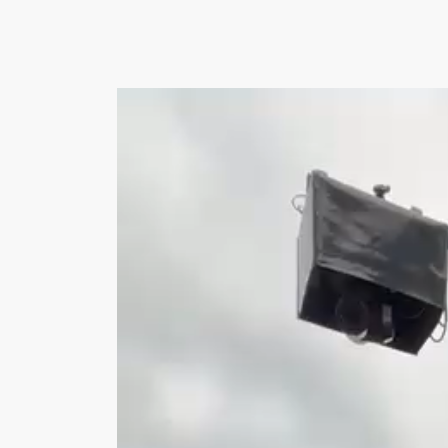
Video-
Player