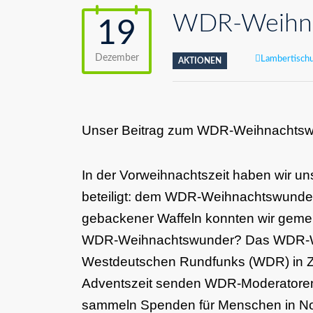
WDR-Weihna
19
Dezember
Author
Lambertischu
AKTIONEN
Unser Beitrag zum WDR-Weihnachts
In der Vorweihnachtszeit haben wir u
beteiligt: dem WDR-Weihnachtswunder.
gebackener Waffeln konnten wir gemei
WDR-Weihnachtswunder? Das WDR-Weih
Westdeutschen Rundfunks (WDR) in Zus
Adventszeit senden WDR-Moderatoren 
sammeln Spenden für Menschen in Not 